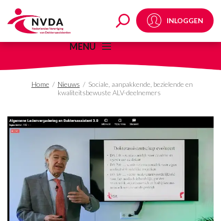
Sociale, aanpakkende, 
INLOGGEN
MENU
Home
/
Nieuws
/
Sociale, aanpakkende, bezielende en
kwaliteitsbewuste ALV-deelnemers