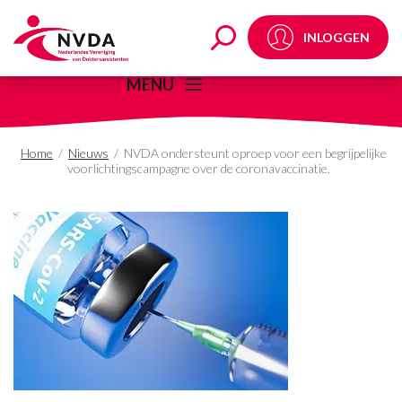
NVDA ondersteunt oproe
INLOGGEN
MENU
Home
/
Nieuws
/
NVDA ondersteunt oproep voor een begrijpelijke
voorlichtingscampagne over de coronavaccinatie.