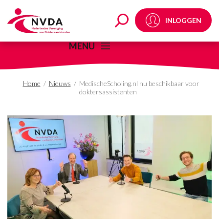
MedischeScholing.nl nu
INLOGGEN
MENU
Home
/
Nieuws
/
MedischeScholing.nl nu beschikbaar voor
doktersassistenten