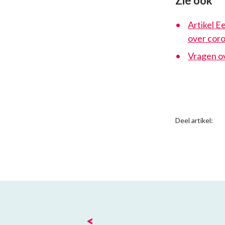
Zie ook
Artikel E
over coron
Vragen ov
Deel artikel:
<