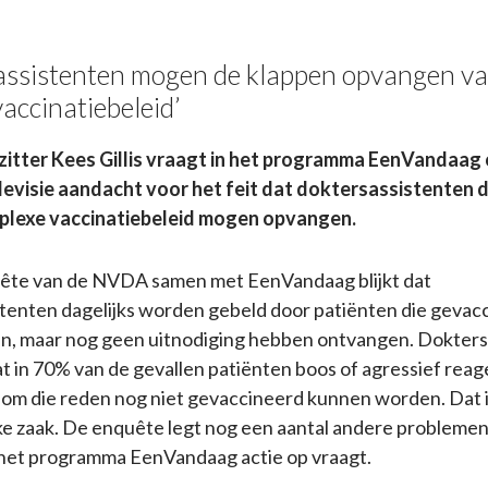
assistenten mogen de klappen opvangen v
accinatiebeleid’
tter Kees Gillis vraagt in het programma EenVandaag
levisie aandacht voor het feit dat doktersassistenten 
plexe vaccinatiebeleid mogen opvangen.
uête van de NVDA samen met EenVandaag blijkt dat
tenten dagelijks worden gebeld door patiënten die gevac
en, maar nog geen uitnodiging hebben ontvangen. Dokters
t in 70% van de gevallen patiënten boos of agressief reage
 om die reden nog niet gevaccineerd kunnen worden. Dat i
jke zaak. De enquête legt nog een aantal andere problemen
het programma EenVandaag actie op vraagt.