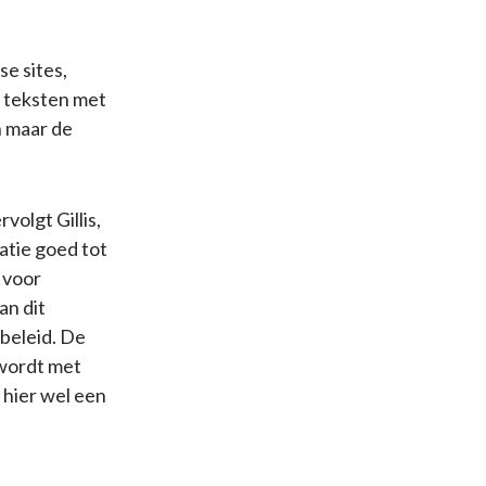
e sites,
e teksten met
n maar de
volgt Gillis,
atie goed tot
 voor
n dit
beleid. De
wordt met
 hier wel een