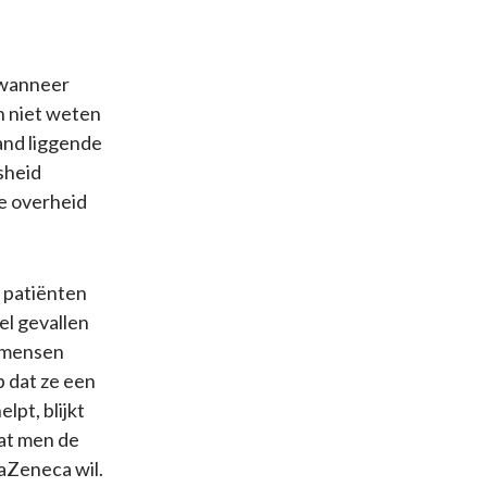
 wanneer
n niet weten
hand liggende
sheid
de overheid
l patiënten
el gevallen
p mensen
p dat ze een
lpt, blijkt
dat men de
aZeneca wil.