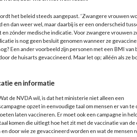
ordt het beleid steeds aangepast. ‘Zwangere vrouwen wo
 en dan weer wel, maar daarbij is er een onderscheid tu
 en zónder medische indicatie. Voor zwangere vrouwen 
icatie is nog geen besluit genomen wanneer ze gevaccin
nog? Een ander voorbeeld zijn personen met een BMI van 
oor de huisarts gevaccineerd. Maar let op; alléén als ze b
tie en informatie
‘Wat de NVDA wil, is dat het ministerie niet alleen een
scampagne opzet in eenvoudige taal om mensen er van te
moeten laten vaccineren. Er moet ook een campagne in hel
aal komen die uitlegt hoe het zit met de vaccinatie van de
 en door wie ze gevaccineerd worden en wat de mensen 