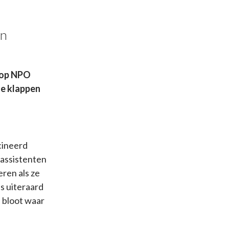
an
 op NPO
de klappen
cineerd
assistenten
ren als ze
s uiteraard
 bloot waar