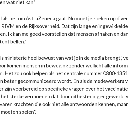
n wat niet kan.’
d als het om AstraZeneca gaat. Nu moet je zoeken op divers
t RIVM en de Rijksoverheid. Dat zijn lange en ingewikkeld
ken. Ik kan me goed voorstellen dat mensen afhaken en da
ent bellen.’
ls ministerie heel bewust van wat je in de media brengt’, ver
or komen mensen in beweging zonder wellicht alle inform
n. Het zou ook helpen als het centrale nummer 0800-1351
n beter gecommuniceerd wordt. En als de medewerkers va
 zijn voorbereid op specifieke vragen over het vaccinatie
het sterke vermoeden dat door uitbesteding er gewerkt 
rvaren krachten die ook niet alle antwoorden kennen, maar
n moeten spelen”.