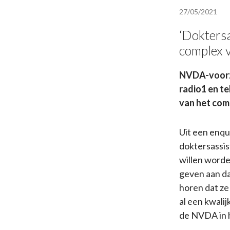
27/05/2021
‘Dokters
complex v
NVDA-voorzi
radio1 en te
van het com
Uit een enq
doktersassis
willen word
geven aan da
horen dat ze
al een kwali
de NVDA in 