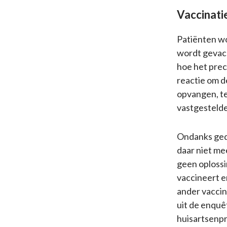
Vaccinati
Patiënten w
wordt gevacc
hoe het prec
reactie om d
opvangen, te
vastgestelde
Ondanks gedu
daar niet me
geen oploss
vaccineert e
ander vaccin 
uit de enquê
huisartsenpr