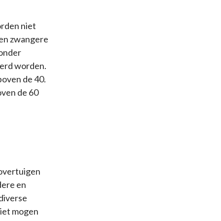
rden niet
ssen zwangere
zonder
eerd worden.
boven de 40.
oven de 60
 overtuigen
dere en
 diverse
niet mogen