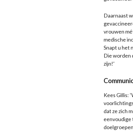
Daarnaast w
gevaccineerd
vrouwen mét
medische ind
Snapt u het 
Die worden d
zijn!’
Communica
Kees Gillis: 
voorlichting
dat ze zich 
eenvoudige t
doelgroepen