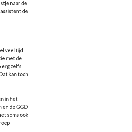
stje naar de
sassistent de
l veel tijd
tie met de
 erg zelfs
Dat kan toch
en in het
sen en de GGD
 het soms ook
groep