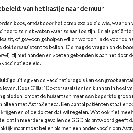
ebeleid: van het kastje naar de muur
orden boos, omdat door het complexe beleid wie, waar en
ineerd ze niet weten waar ze aan toe zijn. En als patiënte
ies zit, of gewoon geholpen willen worden, is de voor de 
e doktersassistent te bellen. Die mag de vragen en de boo
rwijl zij met handen en voeten gebonden is aan het door 
 vaccinatiebeleid.
ldige uitleg van de vaccinatieregels kan een groot aanta
e leven. Kees Gillis: ‘Doktersassistenten kunnen in heel ve
ing bieden, omdat de huisartsen maar een beperkte groe
n alleen met AstraZeneca. Een aantal patiënten staat er o
krijgen en of de dokter dat wil regelen. Wat ook niet meehe
te, dat in meerdere gevallen de GGD als antwoord geeft 
aktijk maar moet bellen als men een ander vaccin dan Astr