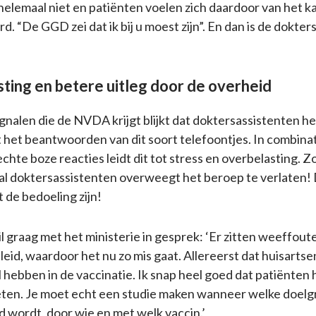
helemaal niet en patiënten voelen zich daardoor van het ka
. “De GGD zei dat ik bij u moest zijn”. En dan is de dokter
ting en betere uitleg door de overheid
ignalen die de NVDA krijgt blijkt dat doktersassistenten hee
et het beantwoorden van dit soort telefoontjes. In combina
chte boze reacties leidt dit tot stress en overbelasting. Zo
al doktersassistenten overweegt het beroep te verlaten! 
 de bedoeling zijn!
il graag met het ministerie in gesprek: ‘Er zitten weeffout
leid, waardoor het nu zo mis gaat. Allereerst dat huisart
l hebben in de vaccinatie. Ik snap heel goed dat patiënten
eten. Je moet echt een studie maken wanneer welke doel
 wordt, door wie en met welk vaccin.’