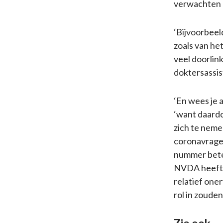
verwachten e
‘Bijvoorbeel
zoals van he
veel doorlin
doktersassist
‘En wees je a
‘want daardo
zich te neme
coronavrage
nummer beter
NVDA heeft 
relatief one
rol in zoude