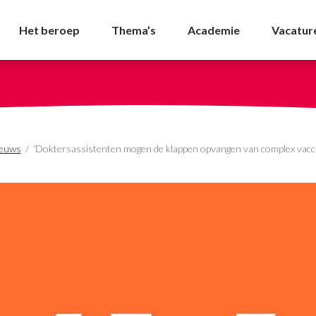
gen de klappen opvange
Het beroep
Thema’s
Academie
Vacatur
euws
/
‘Doktersassistenten mogen de klappen opvangen van complex vaccin