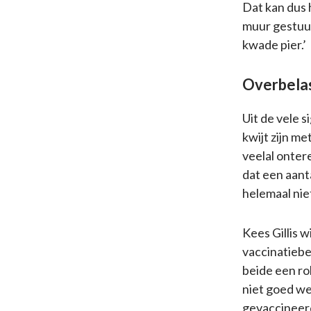
Dat kan dus 
muur gestuurd
kwade pier.’
Overbelas
Uit de vele s
kwijt zijn m
veelal ontere
dat een aant
helemaal niet
Kees Gillis w
vaccinatiebe
beide een ro
niet goed w
gevaccineerd