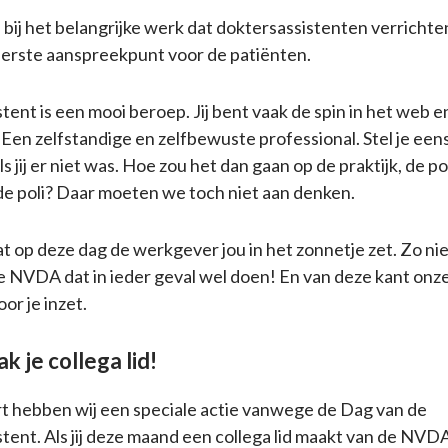
 bij het belangrijke werk dat doktersassistenten verrichten; 
erste aanspreekpunt voor de patiënten.
ent is een mooi beroep. Jij bent vaak de spin in het web en
 Een zelfstandige en zelfbewuste professional. Stel je een
als jij er niet was. Hoe zou het dan gaan op de praktijk, de po
e poli? Daar moeten we toch niet aan denken.
 op deze dag de werkgever jou in het zonnetje zet. Zo ni
de NVDA dat in ieder geval wel doen! En van deze kant on
or je inzet.
k je collega lid!
t hebben wij een speciale actie vanwege de Dag van de
tent. Als jij deze maand een collega lid maakt van de NVD