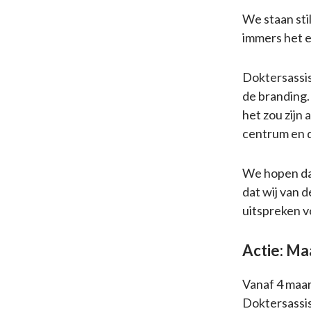
We staan stil
immers het e
Doktersassist
de branding.
het zou zijn 
centrum en d
We hopen dat
dat wij van 
uitspreken vo
Actie: Maa
Vanaf 4 maar
Doktersassis