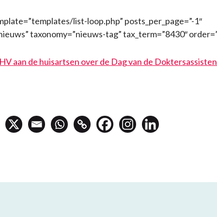
mplate=”templates/list-loop.php” posts_per_page=”-1″
nieuws” taxonomy=”nieuws-tag” tax_term=”8430″ order=
HV aan de huisartsen over de Dag van de Doktersassisten