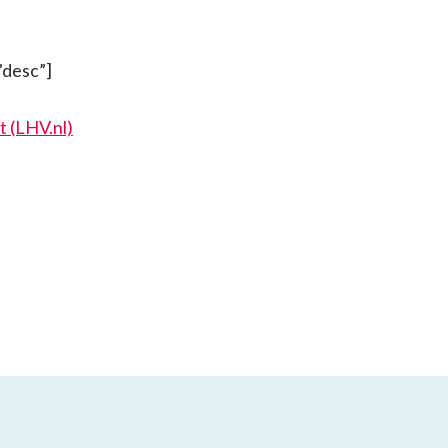
”desc”]
t (LHV.nl)