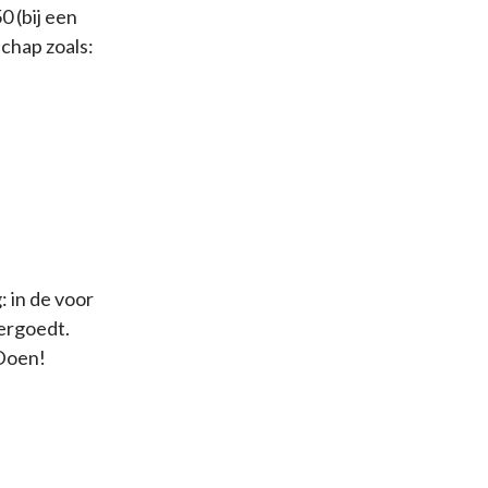
0 (bij een
schap zoals:
: in de voor
vergoedt.
 Doen!