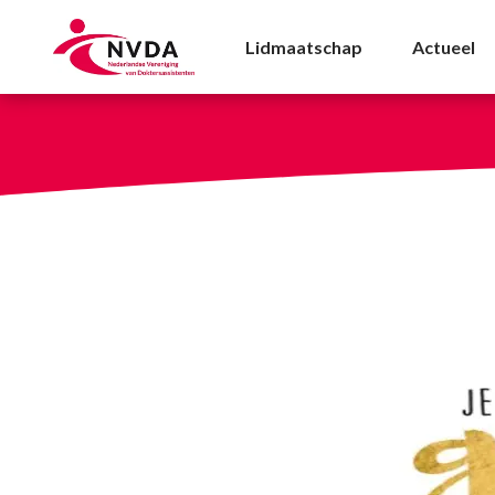
Dag van de doktersass
Lidmaatschap
Actueel