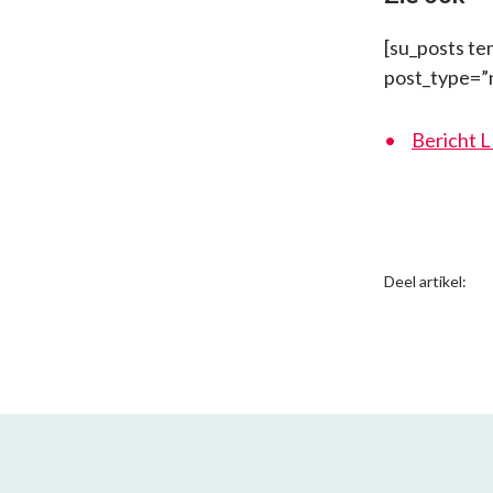
[su_posts te
post_type=”
Bericht L
Deel artikel: