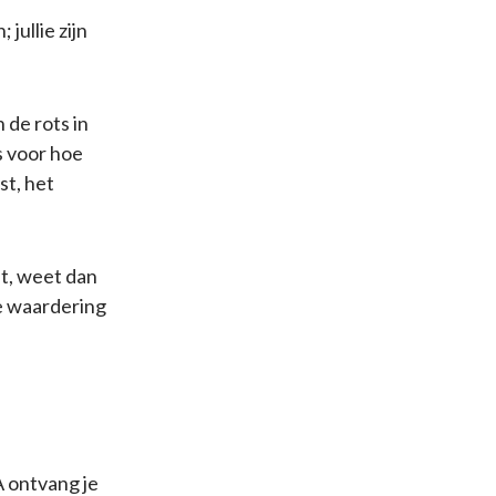
jullie zijn
 de rots in
s voor hoe
st, het
et, weet dan
ze waardering
A ontvang je