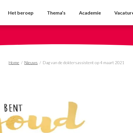
istent op 4 maart 2021
Het beroep
Thema’s
Academie
Vacatur
Home
/
Nieuws
/
Dag van de doktersassistent op 4 maart 2021