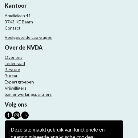
Kantoor
Amalialaan 41
3743 KE Baarn
Contact
Veelgestelde cao vragen
Over de NVDA
Over ons
Ledenraad
Bestuur
Bureau
Expertgroepen
Vrijwilligers
Samenwerkingspartners
Volg ons
Nieuwsbrief
Deze site maakt gebruik van functionele en
geanonimiseerde analytische cookies.