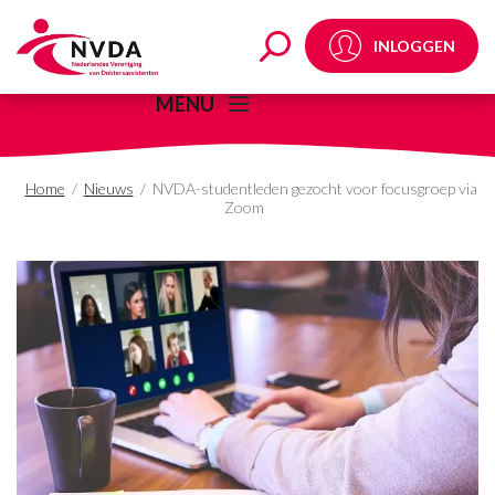
NVDA-studentleden ge
INLOGGEN
MENU
Home
/
Nieuws
/
NVDA-studentleden gezocht voor focusgroep via
Zoom