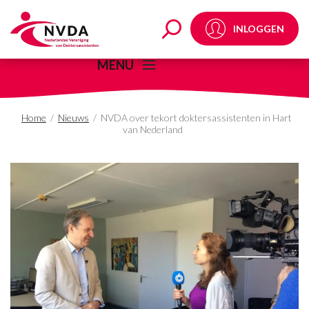
NVDA over tekort dokt
INLOGGEN
MENU
Home
/
Nieuws
/
NVDA over tekort doktersassistenten in Hart
van Nederland