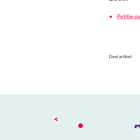
Petitie o
Deel artikel:
<