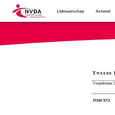
Eerste actie petitie pa
Lidmaatschap
Actueel