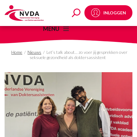
Seksuele gezondheid vo
INLOGGEN
MENU
Home
/
Nieuws
/
Let’s talk about… zo voer jij gesprekken over
seksuele gezondheid als doktersassistent