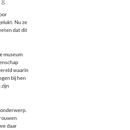
rg
oor
gelukt. Nu ze
weten dat dit
dse museum
tenschap
wereld waarin
gen bij hen
zijn
 onderwerp.
 Vrouwen
 we daar