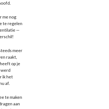
hoofd.
er me nog
e te regelen
entilatie —
erschil!
 steeds meer
en raakt,
heeft op je
t werd
 ik het
nu af.
mee te maken
jdragen aan