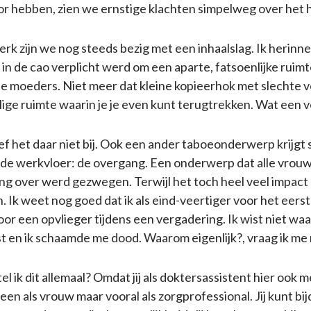
r hebben, zien we ernstige klachten simpelweg over het 
erk zijn we nog steeds bezig met een inhaalslag. Ik herinn
 in de cao verplicht werd om een aparte, fatsoenlijke ruimt
e moeders. Niet meer dat kleine kopieerhok met slechte v
lige ruimte waarin je je even kunt terugtrekken. Wat een v
ef het daar niet bij. Ook een ander taboeonderwerp krijgt
de werkvloer: de overgang. Een onderwerp dat alle vrouw
ng over werd gezwegen. Terwijl het toch heel veel impact 
. Ik weet nog goed dat ik als eind-veertiger voor het eers
or een opvlieger tijdens een vergadering. Ik wist niet waar
 en ik schaamde me dood. Waarom eigenlijk?, vraag ik me 
l ik dit allemaal? Omdat jij als doktersassistent hier ook 
leen als vrouw maar vooral als zorgprofessional. Jij kunt bi