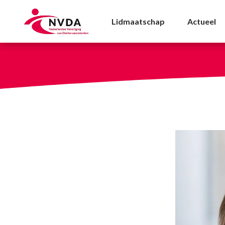
Voorzittersblog: Medis
Lidmaatschap
Actueel