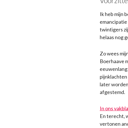
Voorzitte
Ik heb mijn 
emancipatie e
twintigers z
helaas nog g
Zo wees mijn
Boerhaave me
eeuwenlang h
pijnklachte
later worden
afgestemd.
In ons vakbl
En terecht, 
vertonen and