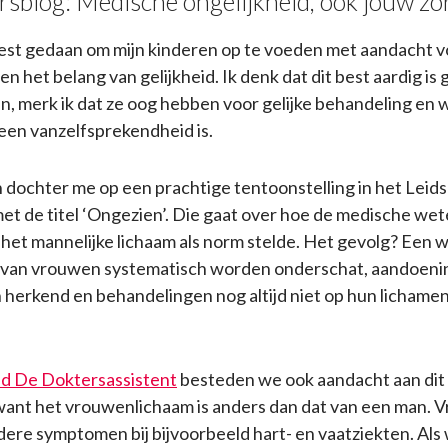
rsblog: Medische ongelijkheid, ook jouw zo
best gedaan om mijn kinderen op te voeden met aandacht v
n het belang van gelijkheid. Ik denk dat dit best aardig is 
ijn, merk ik dat ze oog hebben voor gelijke behandeling en 
een vanzelfsprekendheid is.
 dochter me op een prachtige tentoonstelling in het Lei
t de titel ‘Ongezien’. Die gaat over hoe de medische we
et mannelijke lichaam als norm stelde. Het gevolg? Een 
n van vrouwen systematisch worden onderschat, aandoenin
 herkend en behandelingen nog altijd niet op hun lichamen 
ad De Doktersassistent
besteden we ook aandacht aan dit
want het vrouwenlichaam is anders dan dat van een man.
ere symptomen bij bijvoorbeeld hart- en vaatziekten. Als