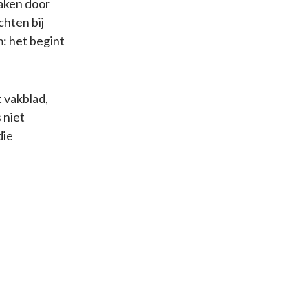
maken door
hten bij
: het begint
t vakblad,
 niet
die