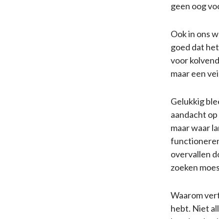
geen oog voo
Ook in ons w
goed dat het
voor kolvend
maar een vei
Gelukkig ble
aandacht op 
maar waar la
functioneren
overvallen do
zoeken moest
Waarom verte
hebt. Niet al