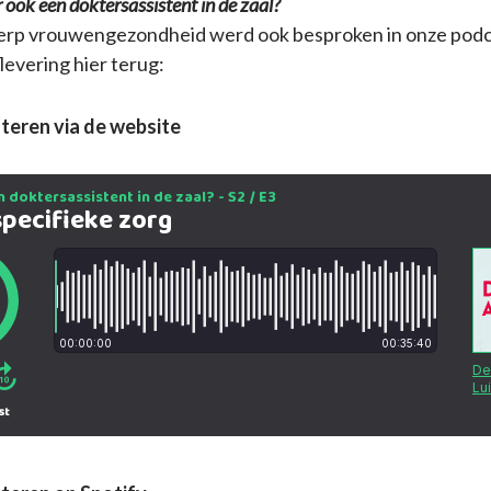
r ook een doktersassistent in de zaal?
rp vrouwengezondheid werd ook besproken in onze podca
flevering hier terug:
teren via de website