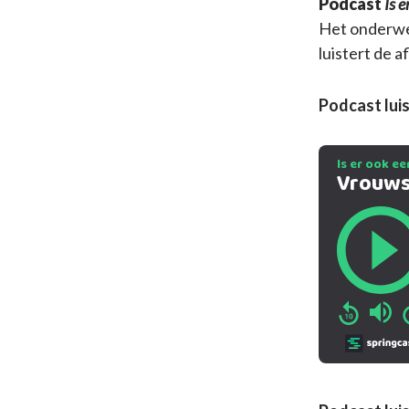
Podcast
Is e
Het onderwe
luistert de a
Podcast luis