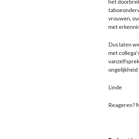
het doorbrek
taboeonderw
vrouwen, ove
met erkenni
Dus laten we
met collega’
vanzelfsprek
ongelijkheid
Linde
Reageren? M