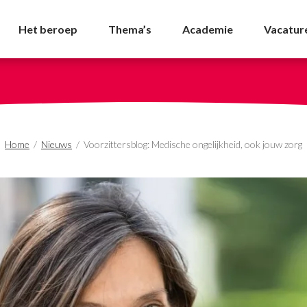
che ongelijkheid, ook j
Het beroep
Thema’s
Academie
Vacatur
Home
/
Nieuws
/
Voorzittersblog: Medische ongelijkheid, ook jouw zorg