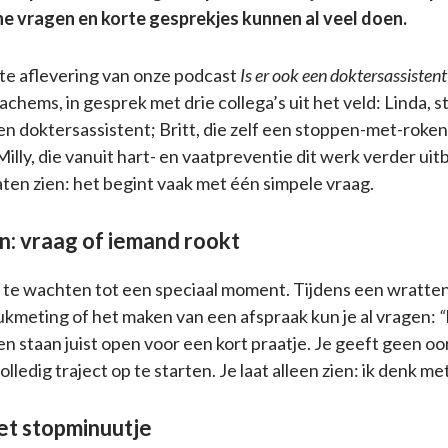
ne vragen en korte gesprekjes kunnen al veel doen.
te aflevering van onze podcast
Is er ook een doktersassistent
oachems, in gesprek met drie collega’s uit het veld: Linda,
n doktersassistent; Britt, die zelf een stoppen-met-rok
Milly, die vanuit hart- en vaatpreventie dit werk verder u
aten zien: het begint vaak met één simpele vraag.
in: vraag of iemand rookt
t te wachten tot een speciaal moment. Tijdens een wratte
kmeting of het maken van een afspraak kun je al vragen:
“
en staan juist open voor een kort praatje. Je geeft geen oo
lledig traject op te starten. Je laat alleen zien: ik denk me
et stopminuutje