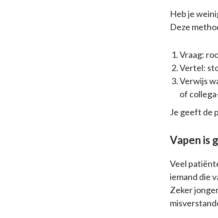
Heb je weini
Deze methode
Vraag: roo
Vertel: s
Verwijs w
of collega
Je geeft de p
Vapen is g
Veel patiënte
iemand die v
Zeker jonger
misverstande