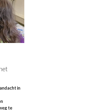
 het
aandacht in
en
 weg te