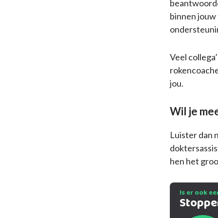
beantwoorde
binnen jouw 
ondersteunin
Veel collega
rokencoaches
jou.
Wil je mee
Luister dan 
doktersassis
hen het groo