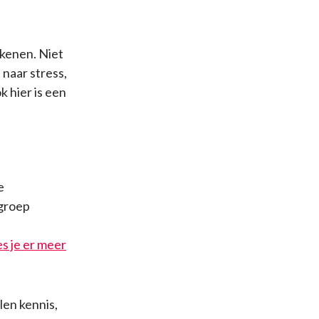
kenen. Niet
 naar stress,
k hier is een
e
tgroep
es je er meer
en kennis,