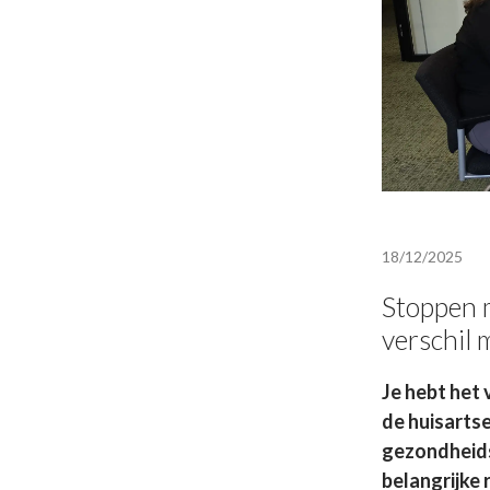
18/12/2025
Stoppen m
verschil
Je hebt het 
de huisartse
gezondheids
belangrijke 