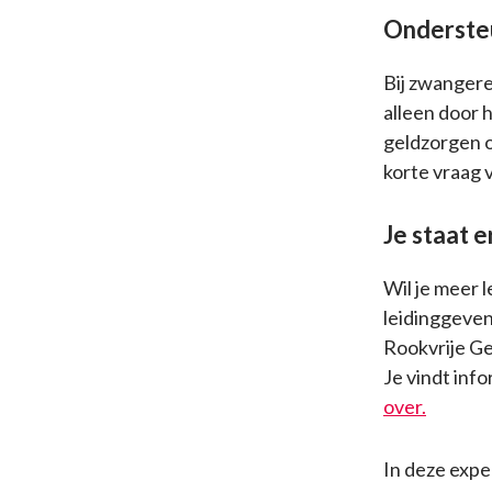
Ondersteu
Bij zwanger
alleen door 
geldzorgen of
korte vraag 
Je staat e
Wil je meer 
leidinggeve
Rookvrije Ge
Je vindt inf
over.
In deze expe