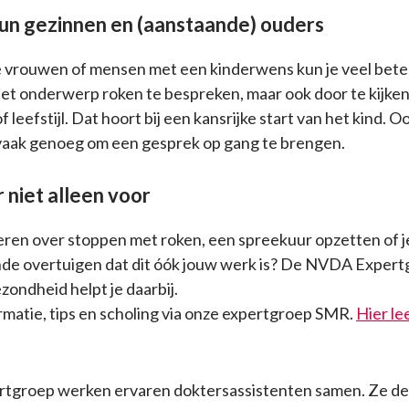
n gezinnen en (aanstaande) ouders
e vrouwen of mensen met een kinderwens kun je veel bete
het onderwerp roken te bespreken, maar ook door te kijken
 leefstijl. Dat hoort bij een kansrijke start van het kind. Oo
vaak genoeg om een gesprek op gang te brengen.
r niet alleen voor
leren over stoppen met roken, een spreekuur opzetten of j
nde overtuigen dat dit óók jouw werk is? De NVDA Exper
zondheid helpt je daarbij.
ormatie, tips en scholing via onze expertgroep SMR.
Hier le
rtgroep werken ervaren doktersassistenten samen. Ze del