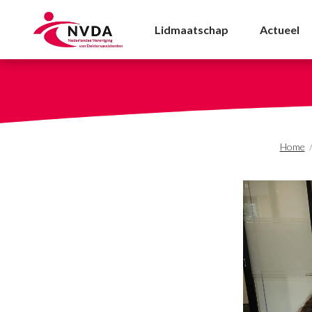
Stoppen met roken: als 
Lidmaatschap
Actueel
Home