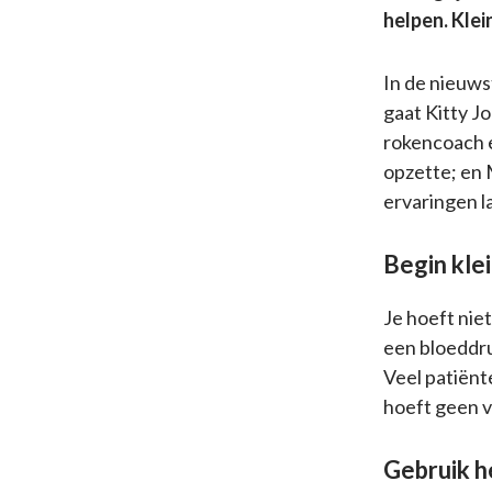
helpen. Klei
In de nieuws
gaat Kitty J
rokencoach e
opzette; en 
ervaringen l
Begin kle
Je hoeft nie
een bloeddru
Veel patiënt
hoeft geen vo
Gebruik h