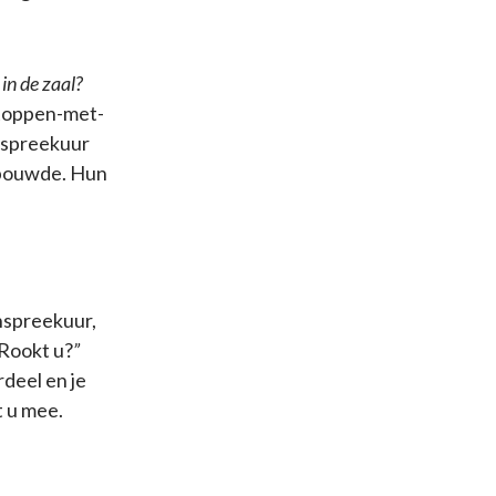
 in de zaal?
 stoppen-met-
enspreekuur
itbouwde. Hun
nspreekuur,
Rookt u?
”
rdeel en je
t u mee.