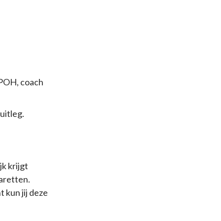
 POH, coach
uitleg.
k krijgt
aretten.
 kun jij deze