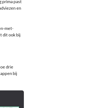
 prima past
 adviezen en
pen-met-
dit ook bij
hoe drie
tappen bij