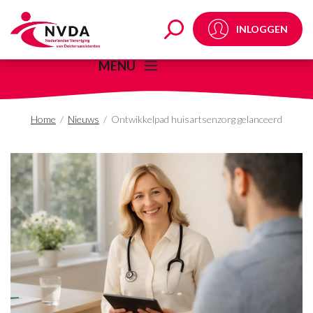
Ontwikkelpad huisarts
INLOGGEN
MENU
Home
/
Nieuws
/
Ontwikkelpad huisartsenzorg gelanceerd