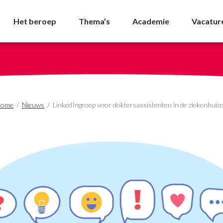
tersassistenten in de 
Het beroep
Thema’s
Academie
Vacatur
ome
/
Nieuws
/
LinkedIngroep voor doktersassistenten in de ziekenhuiz