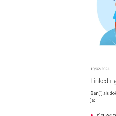
10/02/2024
LinkedIng
Ben jij als d
je:
nieuwe c