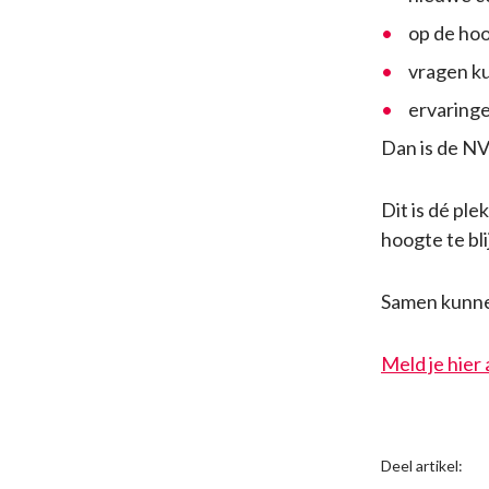
op de hoo
vragen ku
ervaringe
Dan is de NV
Dit is dé pl
hoogte te bl
Samen kunnen
Meld je hier
Deel artikel: