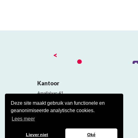
<
Kantoor
Amalialaan 41
3743 KE Baarn
Deze site maakt gebruik van functionele en
Contact
geanonimiseerde analytische cookies.
Veelgestelde cao vragen
Lees meer
Liever niet
Oké