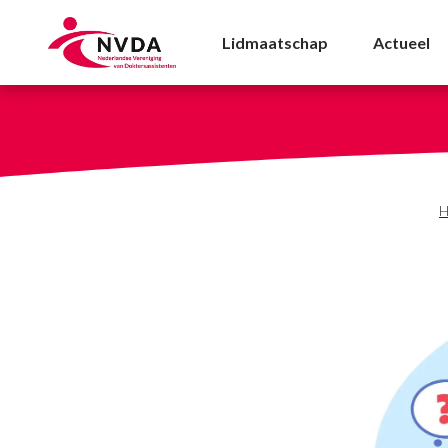
LinkedIngroep voor dok
Lidmaatschap
Actueel
H