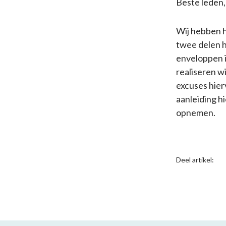
Beste leden,
Wij hebben h
twee delen h
enveloppen i
realiseren w
excuses hier
aanleiding h
opnemen.
Deel artikel: