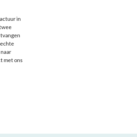
actuur in
 twee
ontvangen
rechte
 naar
ct met ons