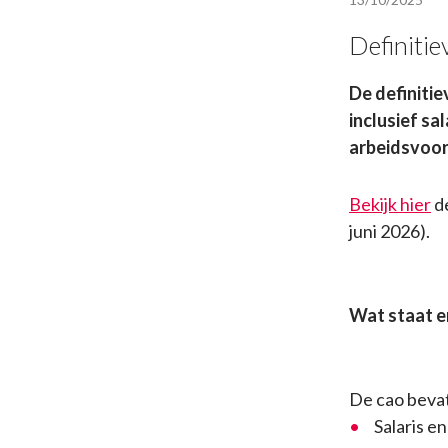
Definiti
De definiti
inclusief s
arbeidsvoor
Bekijk hier
de
juni 2026).
Wat staat e
De cao bevat
Salaris e