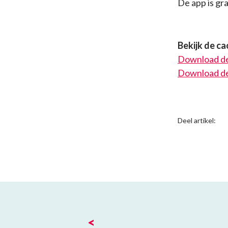
De app is gr
Bekijk de ca
Download de
Download de
Deel artikel:
<