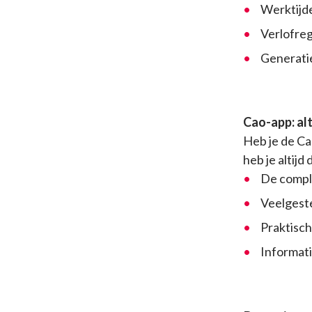
Werktijd
Verlofreg
Generati
Cao-app: alt
Heb je de C
heb je altij
De comple
Veelgeste
Praktisch
Informati