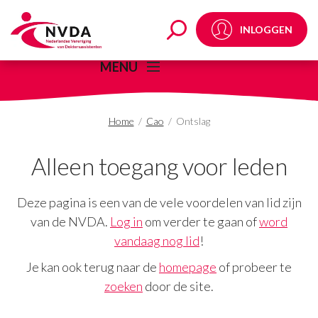
Ontslag Archieven - 
INLOGGEN
MENU
Home
/
Cao
/
Ontslag
Alleen toegang voor leden
Deze pagina is een van de vele voordelen van lid zijn
van de NVDA.
Log in
om verder te gaan of
word
vandaag nog lid
!
Je kan ook terug naar de
homepage
of probeer te
zoeken
door de site.