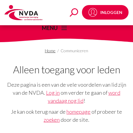
Communiceren Archie
INLOGGEN
MENU
Home
/
Communiceren
Alleen toegang voor leden
Deze pagina is een van de vele voordelen van lid zijn
van de NVDA.
Log in
om verder te gaan of
word
vandaag nog lid
!
Je kan ook terug naar de
homepage
of probeer te
zoeken
door de site.