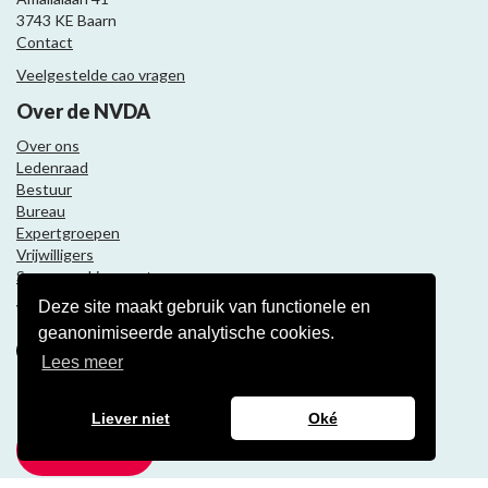
3743 KE Baarn
Contact
Veelgestelde cao vragen
Over de NVDA
Over ons
Ledenraad
Bestuur
Bureau
Expertgroepen
Vrijwilligers
Samenwerkingspartners
Deze site maakt gebruik van functionele en
Volg ons
geanonimiseerde analytische cookies.
Lees meer
Nieuwsbrief
Liever niet
Oké
Meld je aan