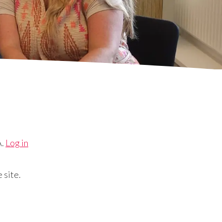
A.
Log in
 site.