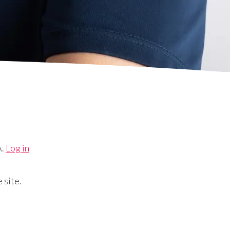
A.
Log in
 site.