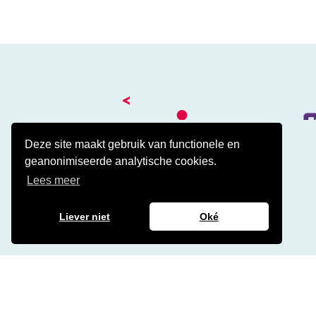
<
Deze site maakt gebruik van functionele en
geanonimiseerde analytische cookies.
Kantoor
Lees meer
Amalialaan 41
3743 KE Baarn
Contact
Liever niet
Oké
Veelgestelde cao vragen