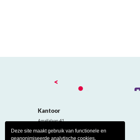
<
Kantoor
Amalialaan 41
3743 KE Baarn
Deze site maakt gebruik van functionele en
Contact
geanonimiseerde analytische cookies.