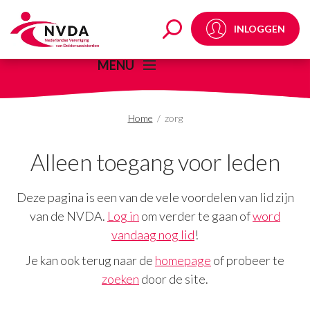
zorg Archives - NVDA
INLOGGEN
MENU
Home
/
zorg
Alleen toegang voor leden
Deze pagina is een van de vele voordelen van lid zijn
van de NVDA.
Log in
om verder te gaan of
word
vandaag nog lid
!
Je kan ook terug naar de
homepage
of probeer te
zoeken
door de site.