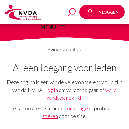
ziekenhuis Archives -
INLOGGEN
MENU
Home
/
ziekenhuis
Alleen toegang voor leden
Deze pagina is een van de vele voordelen van lid zijn
van de NVDA.
Log in
om verder te gaan of
word
vandaag nog lid
!
Je kan ook terug naar de
homepage
of probeer te
zoeken
door de site.