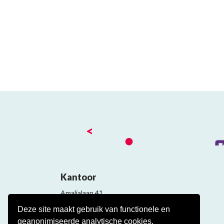
<
Kantoor
Amalialaan 41
3743 KE Baarn
Deze site maakt gebruik van functionele en
Contact
geanonimiseerde analytische cookies.