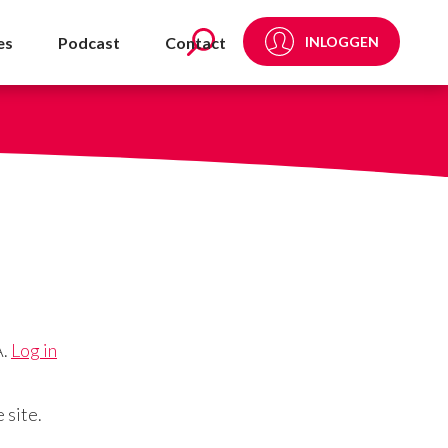
es
Podcast
Contact
INLOGGEN
A.
Log in
 site.