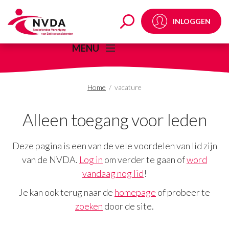
vacature Archives - N
INLOGGEN
MENU
Home
/
vacature
Alleen toegang voor leden
Deze pagina is een van de vele voordelen van lid zijn
van de NVDA.
Log in
om verder te gaan of
word
vandaag nog lid
!
Je kan ook terug naar de
homepage
of probeer te
zoeken
door de site.