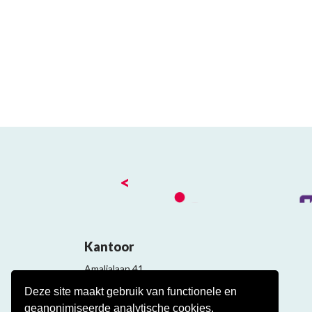
<
Kantoor
Amalialaan 41
3743 KE Baarn
Deze site maakt gebruik van functionele en
Contact
geanonimiseerde analytische cookies.