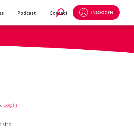
es
Podcast
Contact
INLOGGEN
A.
Log in
 site.