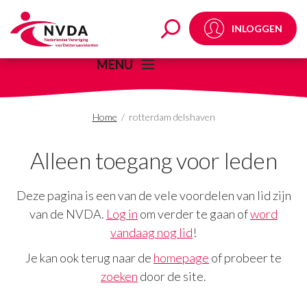
rotterdam delshaven A
INLOGGEN
MENU
Home
/
rotterdam delshaven
Alleen toegang voor leden
Deze pagina is een van de vele voordelen van lid zijn
van de NVDA.
Log in
om verder te gaan of
word
vandaag nog lid
!
Je kan ook terug naar de
homepage
of probeer te
zoeken
door de site.