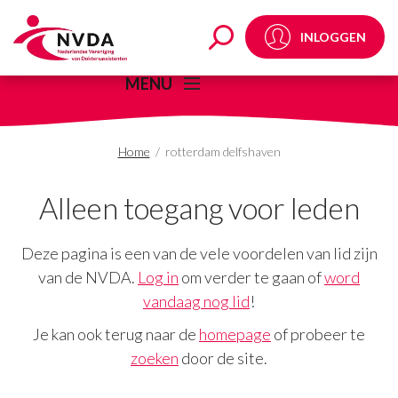
rotterdam delfshaven 
INLOGGEN
MENU
Home
/
rotterdam delfshaven
Alleen toegang voor leden
Deze pagina is een van de vele voordelen van lid zijn
van de NVDA.
Log in
om verder te gaan of
word
vandaag nog lid
!
Je kan ook terug naar de
homepage
of probeer te
zoeken
door de site.