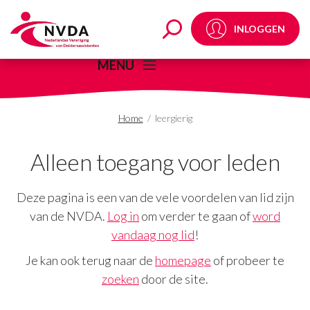
leergierig Archives - 
INLOGGEN
MENU
Home
/
leergierig
Alleen toegang voor leden
Deze pagina is een van de vele voordelen van lid zijn
van de NVDA.
Log in
om verder te gaan of
word
vandaag nog lid
!
Je kan ook terug naar de
homepage
of probeer te
zoeken
door de site.