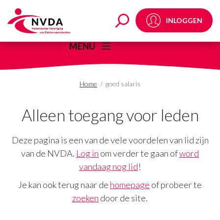
goed salaris Archives 
INLOGGEN
MENU
Home
/
goed salaris
Alleen toegang voor leden
Deze pagina is een van de vele voordelen van lid zijn
van de NVDA.
Log in
om verder te gaan of
word
vandaag nog lid
!
Je kan ook terug naar de
homepage
of probeer te
zoeken
door de site.