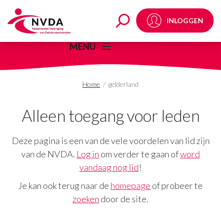
gelderland Archives -
INLOGGEN
MENU
Home
/
gelderland
Alleen toegang voor leden
Deze pagina is een van de vele voordelen van lid zijn
van de NVDA.
Log in
om verder te gaan of
word
vandaag nog lid
!
Je kan ook terug naar de
homepage
of probeer te
zoeken
door de site.