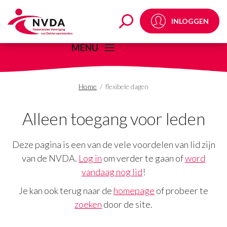
flexibele dagen Archiv
INLOGGEN
MENU
Home
/
flexibele dagen
Alleen toegang voor leden
Deze pagina is een van de vele voordelen van lid zijn
van de NVDA.
Log in
om verder te gaan of
word
vandaag nog lid
!
Je kan ook terug naar de
homepage
of probeer te
zoeken
door de site.