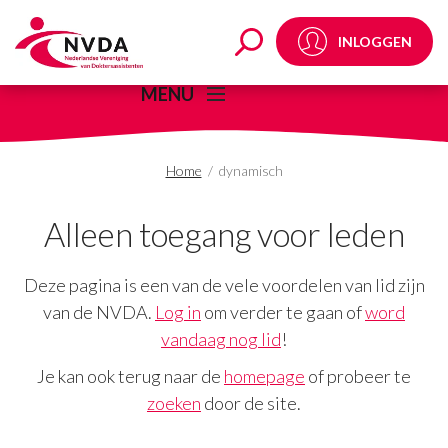
dynamisch Archives -
INLOGGEN
MENU
Home
/
dynamisch
Alleen toegang voor leden
Deze pagina is een van de vele voordelen van lid zijn
van de NVDA.
Log in
om verder te gaan of
word
vandaag nog lid
!
Je kan ook terug naar de
homepage
of probeer te
zoeken
door de site.