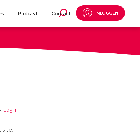
es
Podcast
Contact
INLOGGEN
A.
Log in
 site.