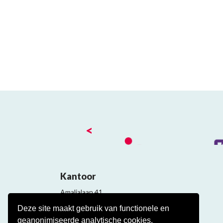
<
Kantoor
Amalialaan 41
3743 KE Baarn
Deze site maakt gebruik van functionele en
Contact
geanonimiseerde analytische cookies.