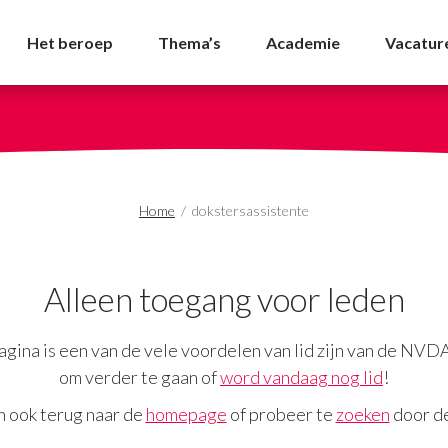
hives - NVDA
Het beroep
Thema’s
Academie
Vacatur
Home
/
dokstersassistente
Alleen toegang voor leden
gina is een van de vele voordelen van lid zijn van de NVD
om verder te gaan of
word vandaag nog lid
!
n ook terug naar de
homepage
of probeer te
zoeken
door de