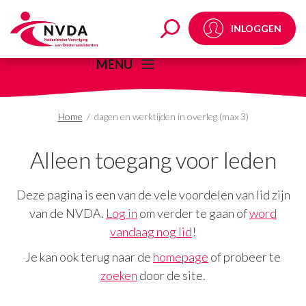
dagen en werktijden in
INLOGGEN
MENU
Home
/
dagen en werktijden in overleg (max 3)
Alleen toegang voor leden
Deze pagina is een van de vele voordelen van lid zijn
van de NVDA.
Log in
om verder te gaan of
word
vandaag nog lid
!
Je kan ook terug naar de
homepage
of probeer te
zoeken
door de site.