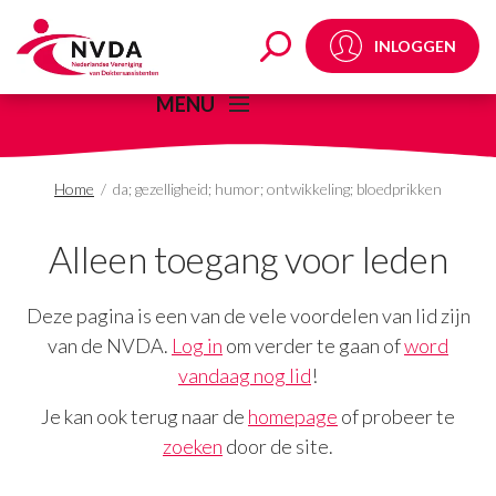
da; gezelligheid; humor
INLOGGEN
MENU
Home
/
da; gezelligheid; humor; ontwikkeling; bloedprikken
Alleen toegang voor leden
Deze pagina is een van de vele voordelen van lid zijn
van de NVDA.
Log in
om verder te gaan of
word
vandaag nog lid
!
Je kan ook terug naar de
homepage
of probeer te
zoeken
door de site.