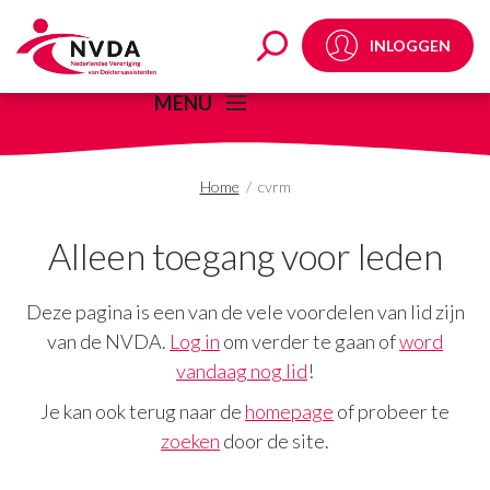
cvrm Archives - NVDA
INLOGGEN
MENU
Home
/
cvrm
Alleen toegang voor leden
Deze pagina is een van de vele voordelen van lid zijn
van de NVDA.
Log in
om verder te gaan of
word
vandaag nog lid
!
Je kan ook terug naar de
homepage
of probeer te
zoeken
door de site.