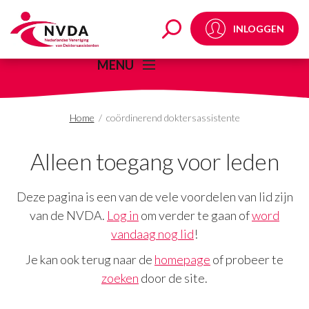
coördinerend doktersa
INLOGGEN
MENU
Home
/
coördinerend doktersassistente
Alleen toegang voor leden
Deze pagina is een van de vele voordelen van lid zijn
van de NVDA.
Log in
om verder te gaan of
word
vandaag nog lid
!
Je kan ook terug naar de
homepage
of probeer te
zoeken
door de site.