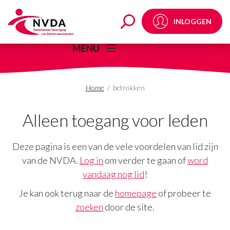
betrokken Archives - 
INLOGGEN
MENU
Home
/
betrokken
Alleen toegang voor leden
Deze pagina is een van de vele voordelen van lid zijn
van de NVDA.
Log in
om verder te gaan of
word
vandaag nog lid
!
Je kan ook terug naar de
homepage
of probeer te
zoeken
door de site.