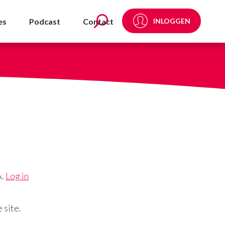
es
Podcast
Contact
INLOGGEN
A.
Log in
 site.