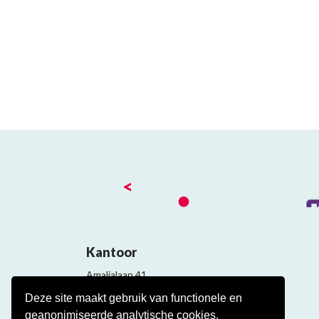
<
Kantoor
Amalialaan 41
3743 KE Baarn
Deze site maakt gebruik van functionele en
Contact
geanonimiseerde analytische cookies.