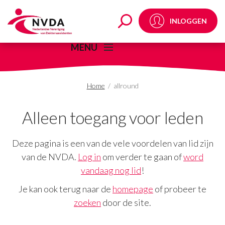
allround Archives - N
INLOGGEN
MENU
Home
/
allround
Alleen toegang voor leden
Deze pagina is een van de vele voordelen van lid zijn
van de NVDA.
Log in
om verder te gaan of
word
vandaag nog lid
!
Je kan ook terug naar de
homepage
of probeer te
zoeken
door de site.