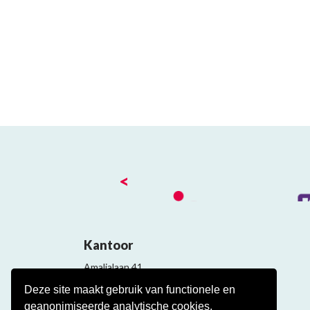
<
Kantoor
Amalialaan 41
3743 KE Baarn
Deze site maakt gebruik van functionele en
Contact
geanonimiseerde analytische cookies.