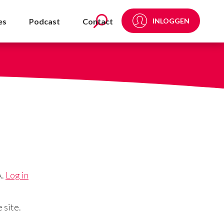
es
Podcast
Contact
INLOGGEN
A.
Log in
 site.