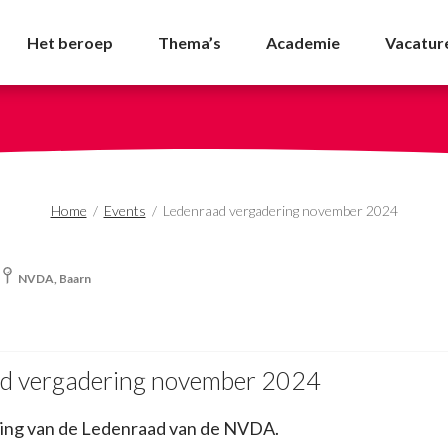
g november 2024 - NV
Het beroep
Thema’s
Academie
Vacatur
Home
/
Events
/
Ledenraad vergadering november 2024
NVDA, Baarn
d vergadering november 2024
ing van de Ledenraad van de NVDA.