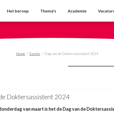
istent 2024 - NVDA
Het beroep
Thema’s
Academie
Vacatur
Home
/
Events
/
Dag van de Doktersassistent 2024
de Doktersassistent 2024
 donderdag van maart is het de Dag van de Doktersassis