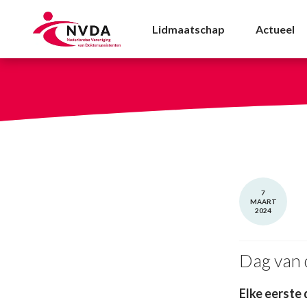
Dag van de Doktersass
Lidmaatschap
Actueel
7
MAART
2024
Dag van 
Elke eerste