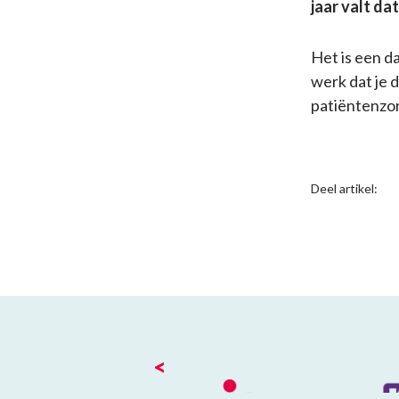
jaar valt da
Het is een da
werk dat je 
patiëntenzo
Deel artikel:
<