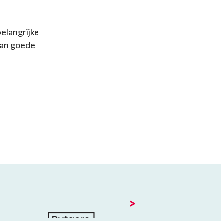
belangrijke
aan goede
>