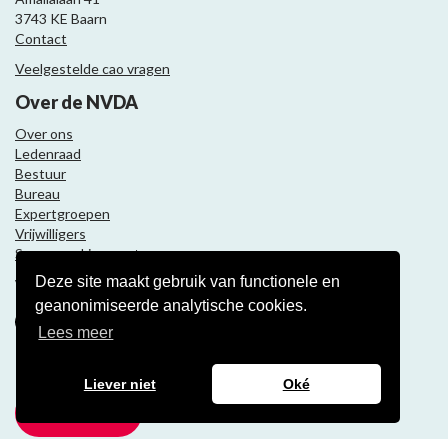
3743 KE Baarn
Contact
Veelgestelde cao vragen
Over de NVDA
Over ons
Ledenraad
Bestuur
Bureau
Expertgroepen
Vrijwilligers
Samenwerkingspartners
Deze site maakt gebruik van functionele en
Volg ons
geanonimiseerde analytische cookies.
Lees meer
Nieuwsbrief
Liever niet
Oké
Meld je aan