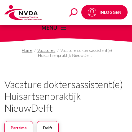
Vacature doktersassist
INLOGGEN
MENU
Home
/
Vacatures
/
Vacature doktersassistent(e)
Huisartsenpraktijk NieuwDelft
Vacature doktersassistent(e)
Huisartsenpraktijk
NieuwDelft
Parttime
Delft