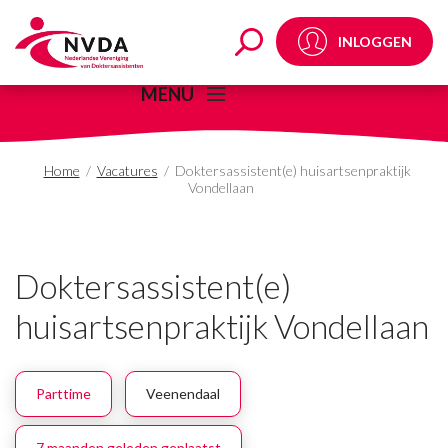
Doktersassistent(e) hu
INLOGGEN
MENU
Home
/
Vacatures
/
Doktersassistent(e) huisartsenpraktijk
Vondellaan
Doktersassistent(e)
huisartsenpraktijk Vondellaan
Parttime
Veenendaal
7 maanden geleden geplaatst