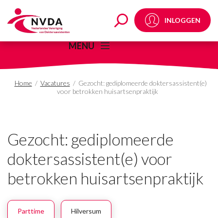
Gezocht: gediplomeerde
INLOGGEN
MENU
Home
/
Vacatures
/
Gezocht: gediplomeerde doktersassistent(e)
voor betrokken huisartsenpraktijk
Gezocht: gediplomeerde
doktersassistent(e) voor
betrokken huisartsenpraktijk
Parttime
Hilversum