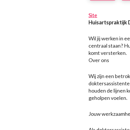
Site
Huisartspraktijk 
Wil jij werken in 
centraal staan? Hu
komt versterken.
Over ons
Wij zijn een betro
doktersassistente
houden de lijnen k
geholpen voelen.
Jouw werkzaamh
Als doktersassiste