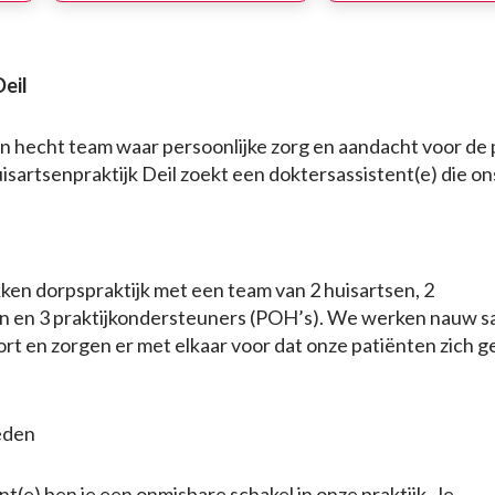
Deil
een hecht team waar persoonlijke zorg en aandacht voor de 
isartsenpraktijk Deil zoekt een doktersassistent(e) die o
kken dorpspraktijk met een team van 2 huisartsen, 2
n en 3 praktijkondersteuners (POH’s). We werken nauw 
ort en zorgen er met elkaar voor dat onze patiënten zich 
eden
nt(e) ben je een onmisbare schakel in onze praktijk. Je