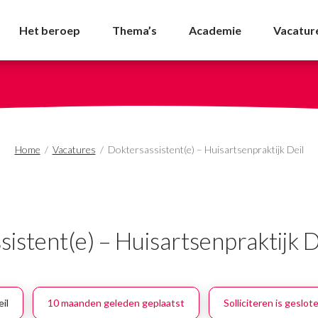
Huisartsenpraktijk Deil
Het beroep
Thema’s
Academie
Vacatur
Home
/
Vacatures
/
Doktersassistent(e) – Huisartsenpraktijk Deil
istent(e) – Huisartsenpraktijk D
il
10 maanden geleden geplaatst
Solliciteren is geslot