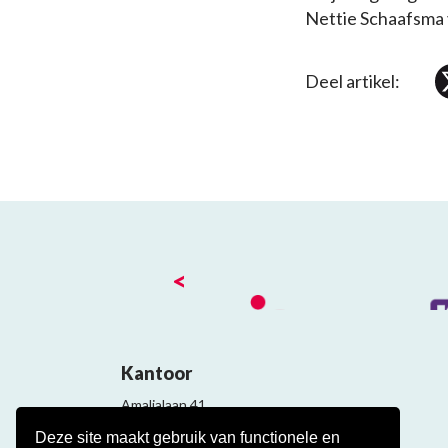
Nettie Schaafsma v
Deel artikel:
<
Kantoor
Amalialaan 41
3743 KE Baarn
Deze site maakt gebruik van functionele en
Contact