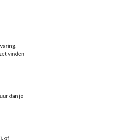
varing.
nzet vinden
tuur dan je
, of