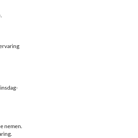
.
ervaring
dinsdag-
 te nemen.
ring.