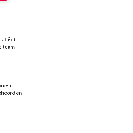
patiënt
ns team
samen,
gehoord en